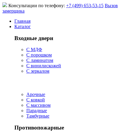
Консультации по телефону:
+7 (499) 653-53-15
Вызов
замерщика
Главная
Каталог
Входные двери
С МДФ
С порошком
С ламинатом
С винилискожей
С зеркалом
Арочные
С ковкой
С массивом
Парадные
Тамбурные
Противопожарные