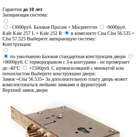
Гарантия
до 10 лет
Запирающая система:
-13000руб.
Базовая
Просам + Мосрентген
-9000руб.
Kale
Kale 257 L + Kale 252 R
в комплекте
Cisa
Cisa 56.535 +
Cisa 57.525
Выберите запирающую систему:
Конструкция:
по умолчанию
Базовая
стандартная конструкция двери
+8000руб.
C терморазрывом
с 3-я контурами - не промерзает
до -40°C
+1500руб.
С шумоизоляцией
с минватой или
пенопластом
Выберите конструкцию двери:
Замок «
Cisa 56.535
»
За дополнительную плату дверь может
комплектоваться любыми замками и фурнитурой
Верхний замок двери