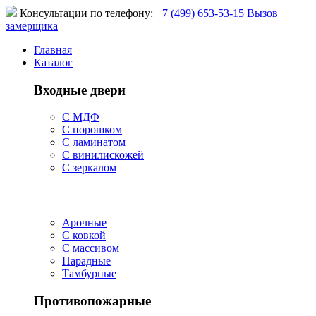
Консультации по телефону:
+7 (499) 653-53-15
Вызов
замерщика
Главная
Каталог
Входные двери
С МДФ
С порошком
С ламинатом
С винилискожей
С зеркалом
Арочные
С ковкой
С массивом
Парадные
Тамбурные
Противопожарные