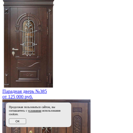
Парадная дверь №385
от 125 000 руб.
Продолжая пользоваться сайтом, вы
соглашаетесь с
условиями
использования
cookies.
ОК