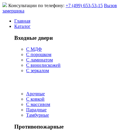
Консультации по телефону:
+7 (499) 653-53-15
Вызов
замерщика
Главная
Каталог
Входные двери
С МДФ
С порошком
С ламинатом
С винилискожей
С зеркалом
Арочные
С ковкой
С массивом
Парадные
Тамбурные
Противопожарные