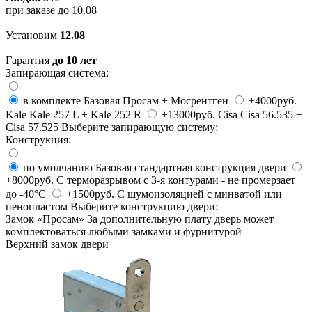
при заказе до
10.08
Установим
12.08
Гарантия
до 10 лет
Запирающая система:
в комплекте
Базовая
Просам + Мосрентген
+4000руб.
Kale
Kale 257 L + Kale 252 R
+13000руб.
Cisa
Cisa 56.535 +
Cisa 57.525
Выберите запирающую систему:
Конструкция:
по умолчанию
Базовая
стандартная конструкция двери
+8000руб.
C терморазрывом
с 3-я контурами - не промерзает
до -40°C
+1500руб.
С шумоизоляцией
с минватой или
пенопластом
Выберите конструкцию двери:
Замок «
Просам
»
За дополнительную плату дверь может
комплектоваться любыми замками и фурнитурой
Верхний замок двери