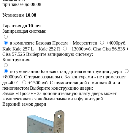
при заказе до
08.08
Установим
10.08
Гарантия
до 10 лет
Запирающая система:
в комплекте
Базовая
Просам + Мосрентген
+4000руб.
Kale
Kale 257 L + Kale 252 R
+13000руб.
Cisa
Cisa 56.535 +
Cisa 57.525
Выберите запирающую систему:
Конструкция:
по умолчанию
Базовая
стандартная конструкция двери
+8000руб.
C терморазрывом
с 3-я контурами - не промерзает
до -40°C
+1500руб.
С шумоизоляцией
с минватой или
пенопластом
Выберите конструкцию двери:
Замок «
Просам
»
За дополнительную плату дверь может
комплектоваться любыми замками и фурнитурой
Верхний замок двери