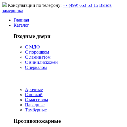
Консультации по телефону:
+7 (499) 653-53-15
Вызов
замерщика
Главная
Каталог
Входные двери
С МДФ
С порошком
С ламинатом
С винилискожей
С зеркалом
Арочные
С ковкой
С массивом
Парадные
Тамбурные
Противопожарные