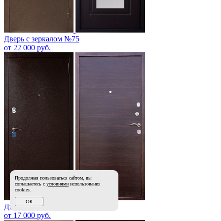
Дверь с зеркалом №75
от 22 000 руб.
Продолжая пользоваться сайтом, вы
соглашаетесь с
условиями
использования
cookies.
ОК
Дверь Порошок №62
от 17 000 руб.