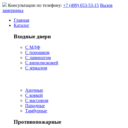
Консультации по телефону:
+7 (499) 653-53-15
Вызов
замерщика
Главная
Каталог
Входные двери
С МДФ
С порошком
С ламинатом
С винилискожей
С зеркалом
Арочные
С ковкой
С массивом
Парадные
Тамбурные
Противопожарные